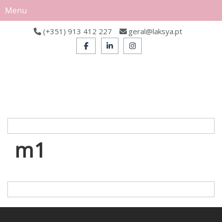
Menu
(+351) 913 412 227
geral@laksya.pt
m1