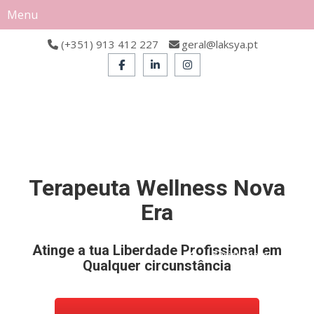
Menu
(+351) 913 412 227
geral@laksya.pt
Terapeuta Wellness Nova
Era
Atinge a tua Liberdade Profissional em
Social Share
Qualquer circunstância