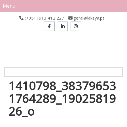
Menu
(+351) 913 412 227
geral@laksya.pt
1410798_38379653
1764289_19025819
26_o