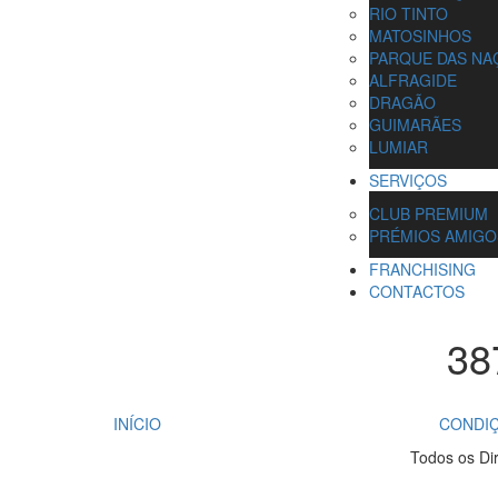
RIO TINTO
MATOSINHOS
PARQUE DAS NA
ALFRAGIDE
DRAGÃO
GUIMARÃES
LUMIAR
SERVIÇOS
CLUB PREMIUM
PRÉMIOS AMIGO
FRANCHISING
CONTACTOS
38
INÍCIO
CONDIÇ
Todos os Di