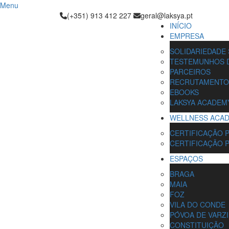
Menu
(+351) 913 412 227
geral@laksya.pt
INÍCIO
EMPRESA
SOLIDARIEDADE 
TESTEMUNHOS D
PARCEIROS
RECRUTAMENTO
EBOOKS
LAKSYA ACADEM
WELLNESS ACA
CERTIFICAÇÃO 
CERTIFICAÇÃO 
ESPAÇOS
BRAGA
MAIA
FOZ
VILA DO CONDE
PÓVOA DE VARZ
CONSTITUIÇÃO