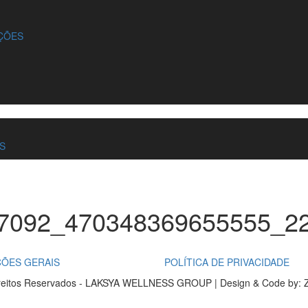
ÇÕES
S
7092_470348369655555_2
ÕES GERAIS
POLÍTICA DE PRIVACIDADE
reitos Reservados - LAKSYA WELLNESS GROUP | Design & Code by: Z