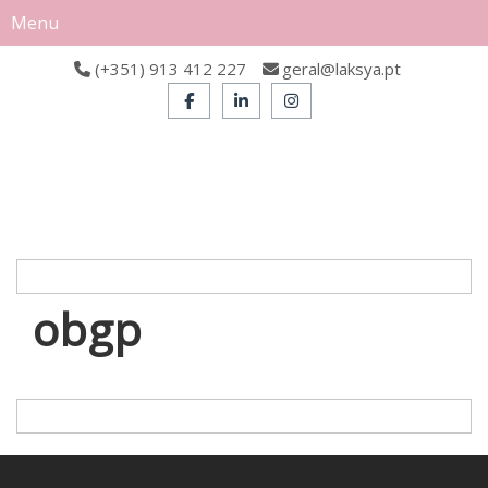
Menu
(+351) 913 412 227
geral@laksya.pt
obgp