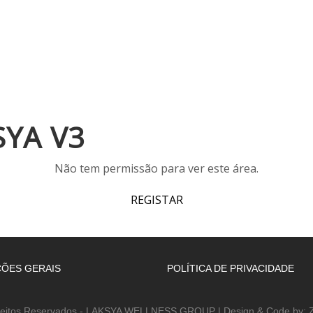
INÍCIO
EMPRESA
WELLNESS ACADEMY
ESPAÇOS
SYA V3
Não tem permissão para ver este área.
REGISTAR
ÕES GERAIS
POLÍTICA DE PRIVACIDADE
reitos Reservados - LAKSYA WELLNESS GROUP | Design & Code by: Z