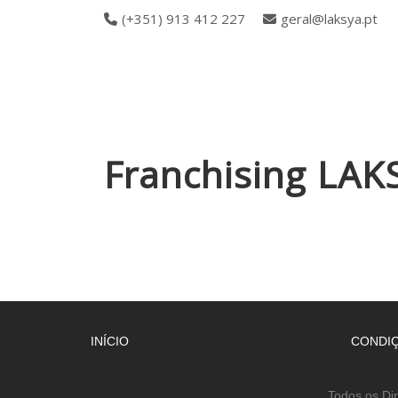
(+351) 913 412 227
geral@laksya.pt
Franchising LAK
INÍCIO
CONDIÇ
Todos os Di