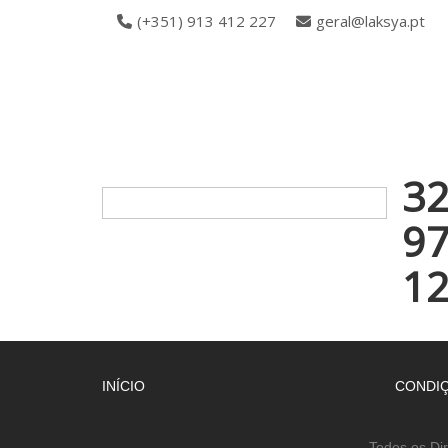
(+351) 913 412 227
geral@laksya.pt
3
9
1
INÍCIO
CONDIÇ
Todos os Di