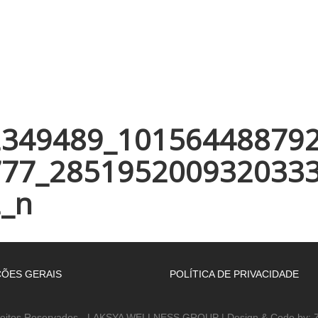
INÍCIO
EMPRESA
WELLNESS ACADEMY
ESPAÇOS
2349489_10156448879
777_285195200932033
2_n
ÕES GERAIS
POLÍTICA DE PRIVACIDADE
reitos Reservados - LAKSYA WELLNESS GROUP | Design & Code by: Z