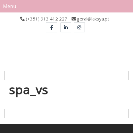
Menu
(+351) 913 412 227
geral@laksya.pt
spa_vs