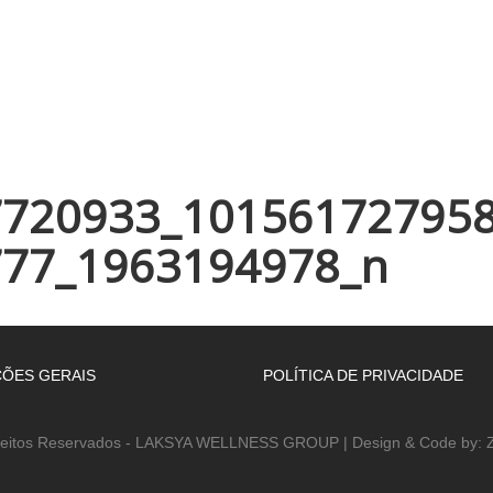
INÍCIO
EMPRESA
WELLNESS ACADEMY
ESPAÇOS
7720933_10156172795
777_1963194978_n
ÕES GERAIS
POLÍTICA DE PRIVACIDADE
reitos Reservados - LAKSYA WELLNESS GROUP | Design & Code by: Z