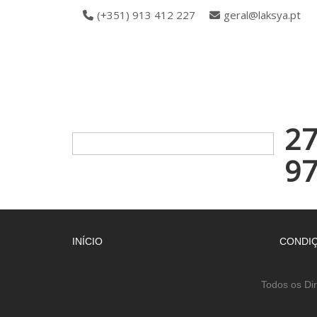
(+351) 913 412 227
geral@laksya.pt
2
9
INÍCIO
CONDIÇ
Todos os Di