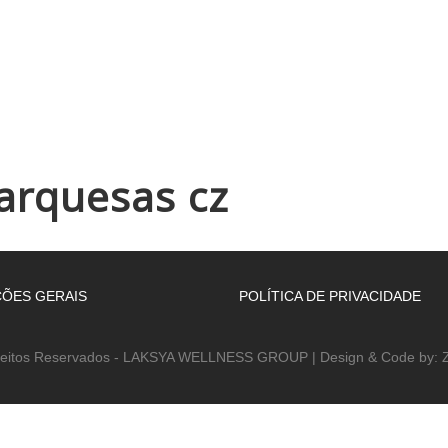
INÍCIO
EMPRESA
WELLNESS ACADEMY
ESPAÇOS
rquesas cz
ÕES GERAIS
POLÍTICA DE PRIVACIDADE
reitos Reservados - LAKSYA WELLNESS GROUP | Design & Code by: Z