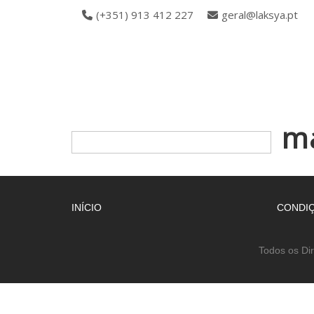
(+351) 913 412 227
geral@laksya.pt
ma
INÍCIO
CONDIÇ
Todos os Di