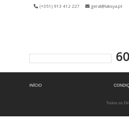
(+351) 913 412 227
geral@laksya.pt
6
INÍCIO
CONDIÇ
Todos os Di