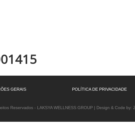
INÍCIO
EMPRESA
WELLNESS ACADEMY
ESPAÇOS
001415
ÕES GERAIS
POLÍTICA DE PRIVACIDADE
reitos Reservados - LAKSYA WELLNESS GROUP | Design & Code by: Z