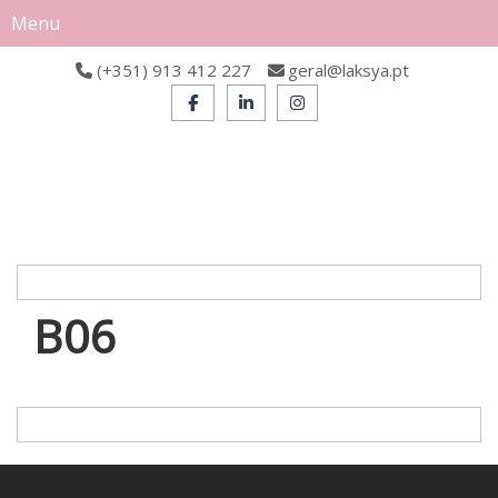
Menu
(+351) 913 412 227
geral@laksya.pt
B06