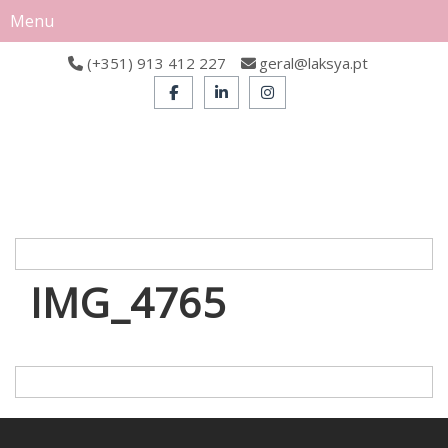
Menu
(+351) 913 412 227
geral@laksya.pt
IMG_4765