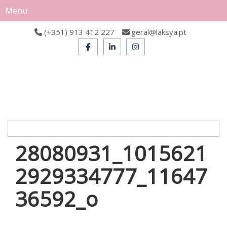
Menu
(+351) 913 412 227
geral@laksya.pt
28080931_1015621
2929334777_11647
36592_o