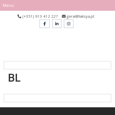
Menu
(+351) 913 412 227
geral@laksya.pt
BL