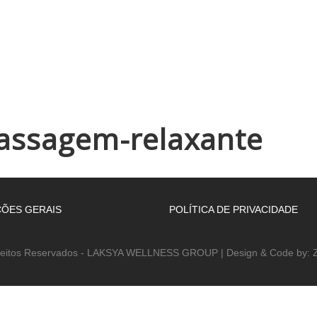
INÍCIO
EMPRESA
WELLNESS ACADEMY
ESPAÇOS
assagem-relaxante
ÕES GERAIS
POLÍTICA DE PRIVACIDADE
reitos Reservados - LAKSYA WELLNESS GROUP | Design & Code by: Z