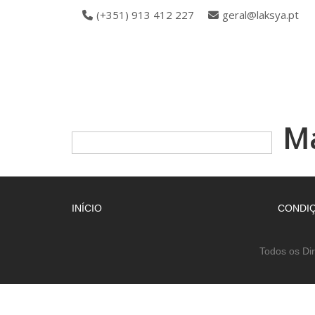
(+351) 913 412 227
geral@laksya.pt
M
INÍCIO
CONDIÇ
Todos os Di