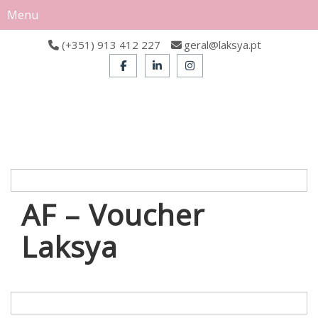
Menu
(+351) 913 412 227
geral@laksya.pt
AF – Voucher
Laksya