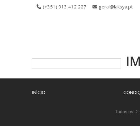
(+351) 913 412 227
geral@laksya.pt
I
INÍCIO
CONDIÇ
Todos os Di