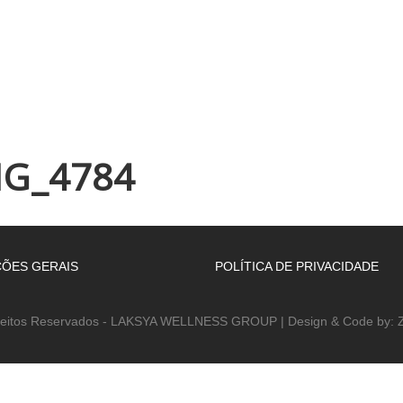
INÍCIO
EMPRESA
WELLNESS ACADEMY
ESPAÇOS
MG_4784
ÕES GERAIS
POLÍTICA DE PRIVACIDADE
reitos Reservados - LAKSYA WELLNESS GROUP | Design & Code by: Z