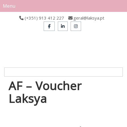
Menu
(+351) 913 412 227
geral@laksya.pt
AF – Voucher
Laksya